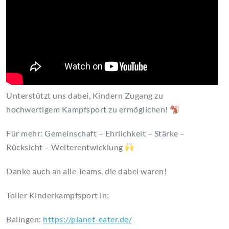
Unterstützt uns dabei, Kindern Zugang zu
hochwertigem Kampfsport zu ermöglichen!
Für mehr: Gemeinschaft – Ehrlichkeit – Stärke –
Rücksicht – Weiterentwicklung
Danke auch an alle Teams, die dabei waren!
Toller Kinderkampfsport in:
Balingen:
https://planet-eater.de/