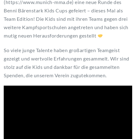
(https://www.munich-mma.de) eine neue Runde des
Benni Bärenstark Kids Cups gefeiert – dieses Mal als
Team Edition! Die Kids sind mit ihren Teams gegen drei
weitere Kampfsportschulen angetreten und haben sich
mutig neuen Herausforderungen gestellt
So viele junge Talente haben großartigen Teamgeist
gezeigt und wertvolle Erfahrungen gesammelt. Wir sind
stolz auf die Kids und dankbar für die gesammelten
Spenden, die unserem Verein zugutekommen.